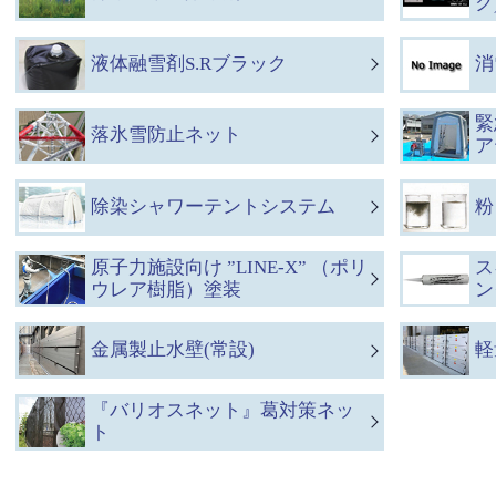
ク
液体融雪剤S.Rブラック
消
緊
落氷雪防止ネット
ア
除染シャワーテントシステム
粉
原子力施設向け ”LINE-X” （ポリ
ス
ウレア樹脂）塗装
ン
金属製止水壁(常設)
軽
『バリオスネット』葛対策ネッ
ト