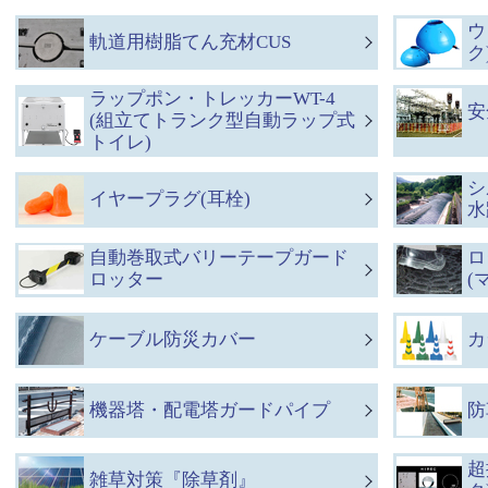
ウ
軌道用樹脂てん充材CUS
ク
ラップポン・トレッカーWT-4
安
(組立てトランク型自動ラップ式
トイレ)
シ
イヤープラグ(耳栓)
水
自動巻取式バリーテープガード
ロ
ロッター
(
ケーブル防災カバー
カ
機器塔・配電塔ガードパイプ
防
超
雑草対策『除草剤』