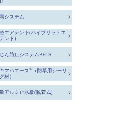
)』
雪システム
急エアテント(ハイブリットエ
テント)
じん防止システムBECS
®
キマハエーズ
（防草用シーリ
グ材）
量アルミ止水板(脱着式)