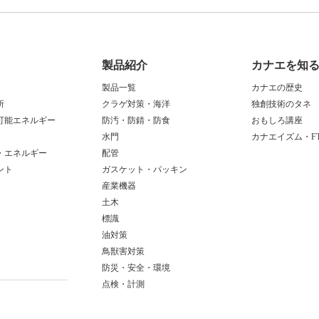
製品紹介
カナエを知
製品一覧
カナエの歴史
所
クラゲ対策・海洋
独創技術のタネ
可能エネルギー
防汚・防錆・防食
おもしろ講座
水門
カナエイズム・FT
・エネルギー
配管
ント
ガスケット・パッキン
産業機器
土木
標識
油対策
鳥獣害対策
防災・安全・環境
点検・計測