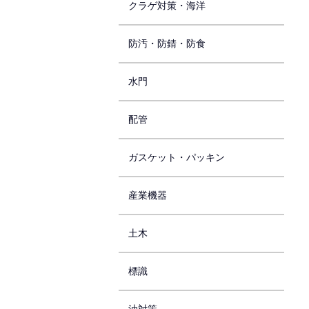
クラゲ対策・海洋
防汚・防錆・防食
水門
配管
ガスケット・パッキン
産業機器
土木
標識