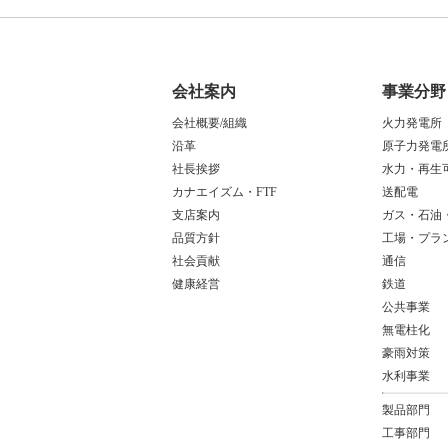
会社案内
事業分野
会社概要/組織
火力発電所
沿革
原子力発電
社長挨拶
水力・再生
カナエイズム・FTF
送配電
支店案内
ガス・石油
品質方針
工場・プラ
社会貢献
通信
健康経営
鉄道
公共事業
無電柱化
豪雨対策
水利事業
製品部門
工事部門