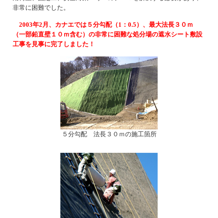
非常に困難でした。
2003年2月、カナエでは５分勾配（1：0.5）、最大法長３０ｍ
（一部鉛直壁１０ｍ含む）の非常に困難な処分場の遮水シート敷設
工事を見事に完了しました！
５分勾配 法長３０ｍの施工箇所