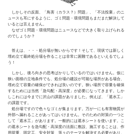
しかしその反面、「鳥害（カラス？）問題」、「不法投棄」のニ
ュースも耳にするように、ゴミ問題・環境問題もまだまだ解決して
いるとは言えません。
なぜゴミ問題・環境問題はニュースなどで大きく取り上げられる
のでしょうか？
答えは、・・・処分場が無いからです！そして、現状では新しく
埋め立て最終処分場を作ることは非常に困難であるといえるでしょ
う！
しかし、後ろ向きの思考ばかりしているのではいけません。仮に
狭い面積の立地条件でも、処分場の建設が可能な場所がある場合、
埋め立て容量の確保ができれば良いのです。狭い場所で容量を確保
するためには当然「急勾配・高深度」が必要になってきます。しか
しこれには今までに沢山の課題がありました。例えば、「遮水工」
の課題です。
処分場ですので色々なゴミが集まります。万が一にも有害物質が
外部へ漏れることがあってはいけません。そのための対策の一つと
して「遮水工」があります。一般的には遮水シートを使います。こ
の遮水シートを急勾配・高深度の法面に敷設、施工することは、作
用荷重、固定工、安全対策 等々のテーマを解決する必要があり、