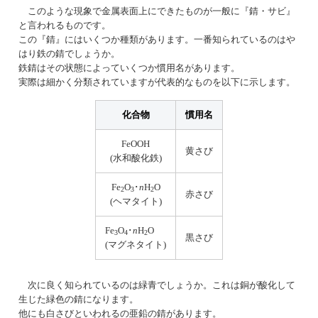
このような現象で金属表面上にできたものが一般に『錆・サビ』
と言われるものです。
この『錆』にはいくつか種類があります。一番知られているのはや
はり鉄の錆でしょうか。
鉄錆はその状態によっていくつか慣用名があります。
実際は細かく分類されていますが代表的なものを以下に示します。
化合物
慣用名
FeOOH
黄さび
(水和酸化鉄)
Fe
O
･
n
H
O
2
3
2
赤さび
(ヘマタイト)
Fe
O
･
n
H
O
3
4
2
黒さび
(マグネタイト)
次に良く知られているのは緑青でしょうか。これは銅が酸化して
生じた緑色の錆になります。
他にも白さびといわれるの亜鉛の錆があります。