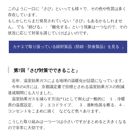
このように一口に『さび』といっても様々で、その色や性質は多く
存在しています。
もしかしたらまだ発見されていない『さび』もあるかもしれませ
ん。 でも『錆びる』・『酸化する』という現象は一つなので、その
状況に応じて対策を講じていけばよいのです。
カナエで取り扱っている錆対策品（防錆・防食製品）を見る
第7回「さび対策でできること」
近年、温室効果ガスによる地球の温暖化が話題になっています。
今年の4月には、京都議定書で目標とされる温室効果ガスの削減
達成期間にも入りました。
温室効果ガスを減らす方法(*1)として例えば一般的に １．冷暖
房の温度設定、 ２．エコドライブ、 ３．過剰包装を断る、４．
コンセントをこまめに抜く などなど色々あります。
こうした取り組みは一つ一つは小さいですがまとめると大きくなる
ので非常に大切です。