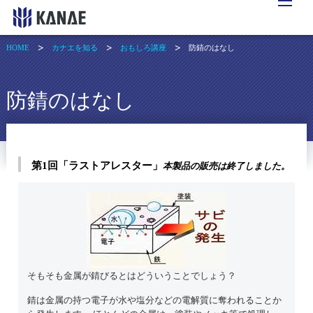
HOME
カナエを知る
おもしろ講座
防錆のはなし
防錆のはなし
第1回「ラストアレスター」
本製品の販売は終了しました。
そもそも金属が錆びるとはどういうことでしょう？
錆は金属の持つ電子が水や塩分などの電解質に奪われることか