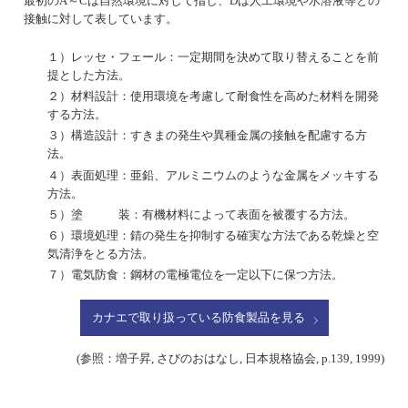
最初のA～Cは自然環境に対して指し、Dは人工環境や水溶液等との
接触に対して表しています。
１）レッセ・フェール：一定期間を決めて取り替えることを前
提とした方法。
２）材料設計：使用環境を考慮して耐食性を高めた材料を開発
する方法。
３）構造設計：すきまの発生や異種金属の接触を配慮する方
法。
４）表面処理：亜鉛、アルミニウムのような金属をメッキする
方法。
５）塗 装：有機材料によって表面を被覆する方法。
６）環境処理：錆の発生を抑制する確実な方法である乾燥と空
気清浄をとる方法。
７）電気防食：鋼材の電極電位を一定以下に保つ方法。
カナエで取り扱っている防食製品を見る
(参照：増子昇, さびのおはなし, 日本規格協会, p.139, 1999)