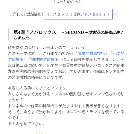
《はーとめたる》
→ 詳しくは製品紹介
(ラスタッフ（旧称アトメタル）)
へ
第4回「ノバロックス」～SECOND～
本製品の販売は終了
しました。
錆を防ぐにはどうしたらよいのでしょうか？
このテーマに対し、これまで当社から「
電気的防錆技術
」「
化学的
防錆技術
」「
物理的防錆技術
」による回答を提示してきました。今
回は第二回に続いて、化学的＝錆置換型防錆剤ノバロックスの使用
方法を実際の使用例を交えてお話していきます。今回はトンネル内
の照明機材の補修についてです。
本題に入る前にちょっとブレイク。
みなさんもよく見かけるトンネルの照明はなぜオレンジ色なのでし
ょうか？
トンネルの中は車の排気ガスがたまりやすく視界が悪くなります。
そこで、遠くまで光が届くようにオレンジ色のランプを使っている
のです。
下の図を見て下さい。