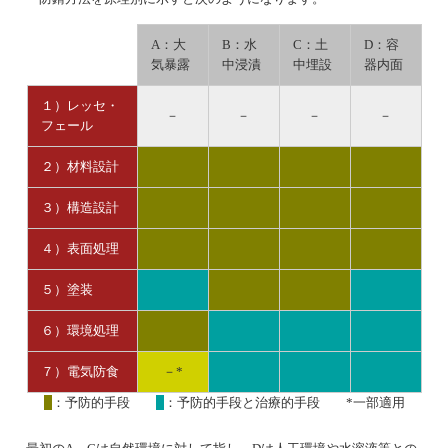
A：大
B：水
C：土
D：容
気暴露
中浸漬
中埋設
器内面
１）レッセ・
－
－
－
－
フェール
２）材料設計
３）構造設計
４）表面処理
５）塗装
６）環境処理
７）電気防食
－*
■
：予防的手段
■
：予防的手段と治療的手段 *一部適用