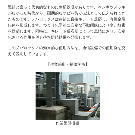
黒錆と言って代表的なものに南部鉄瓶があります。ペンキやメッキ
がなかった時代から、画期的なサビを防ぐ技法として伝えられてき
たものです。ノバロックスは赤錆に直接キレート反応し、有機金属
錯体を形成します。つまり化学的に安定な不動態膜により水、酸素
を遮断します。同時に、キレート反応基によって黒錆にさせ、安定
化させる作用を併せ持ち防錆効果を発揮します。
このノバロックスの効果的な使用方法を、通信設備での使用例を交
えて説明していきます。
【作業箇所・補修箇所】
作業箇所概観