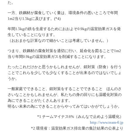
た。
一方、鉄鋼材が腐食していく量は、環境条件の悪いところで年間
1m2当り1.5kgに及びます。(*4)
年間1.5kgの鉄を生産するためにおおよそ0.9kgの温室効果ガスを発
生していることになります。
（おおまかな計算なので細かいことは考慮していません。）
つまり、鉄鋼材の腐食対策を適切に行い、延命化を図ることで1m2
当り年間0.9kgの温室効果ガスを削減することになります。
たったこれだけかと思うかもしれませんが、錆対策（防食）を行う
ことでこれらを少しでも少なくすることが出来るのではないでしょ
うか。
一般家庭でできること、錆対策をすることでできること ほんのさ
さいなことかもしれませんが、私たちの身の回りにも温暖化対策の
為にできることがたくさんあります。
明るい未来の為にできることからやってみてはいかがでしょうか。
*1 チームマイナス6%（みんなで止めよう温暖化）
http://www.team-6.jp
*2 環境省：温室効果ガス排出量の集計結果の公表より