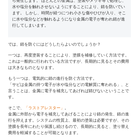
ら発生します。 ほとんどの金属は、塗装やメッキ等で処理し、
水や塩分を触れさせないようにすることにより、錆を防いでい
ます。 しかし、時間が経つにつれ小さな傷やひびが入り、そこ
に水や塩分などが触れるようになり金属の電子が奪われ錆が進
行してしまいます。
では、錆を防ぐにはどうしたらよいのでしょうか？
一つは、再度塗装することにより、塗膜を補修していく方法です。
これは一般的に行われている方法ですが、長期的に見るとその費用
は大きなものとなります。
もう一つは、電気的に錆の進行を防ぐ方法です。
「サビは金属の持つ電子が水や塩分などの電解質に奪われる」、と
言うことは、金属に電子を補充してあげれば錆びないということで
す。
そこで、
「ラストアレスター」
。
金属に外部から電子を補充してあげることにより錆の発生、錆の進
行を抑えます。システムの性質上、最初の塗装は必要ですが、その
塗膜を長年にわたり保護し続けるので、長期的に見ると、塗り替え
費用を軽減することが可能となります。