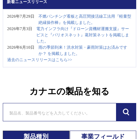
新着ニュースリリース
2026年7月29日
不燃パンチング看板と高圧間接活線工法用『軽量型
絶縁操作棒』を掲載しました。
2026年7月3日
電力インフラ向け『ドローン資機材運搬支援』サー
ビスと『バリオスネット』葛対策ネットを掲載しま
した。
2026年6月10日
雨の季節到来！洪水対策・豪雨対策はお済みです
か？ を掲載しました。
過去のニュースリリースはこちら>>
カナエの製品を知る
製品種別
事業フィールド