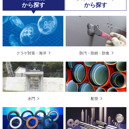
から探す
から探す
クラゲ対策・海洋
防汚・防錆・防食
水門
配管