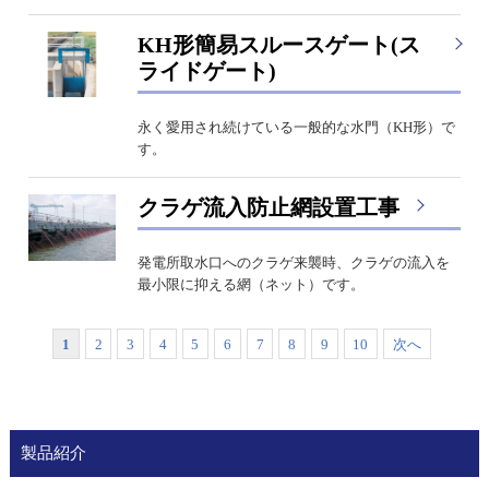
KH形簡易スルースゲート(ス
ライドゲート)
永く愛用され続けている一般的な水門（KH形）で
す。
クラゲ流入防止網設置工事
発電所取水口へのクラゲ来襲時、クラゲの流入を
最小限に抑える網（ネット）です。
1
2
3
4
5
6
7
8
9
10
次へ
製品紹介