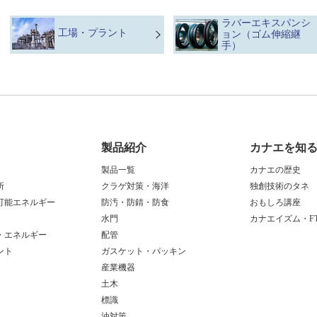
ラバーエキスパンシ
工場・プラント
ョン（ゴム伸縮継
手）
製品紹介
カナエを知
製品一覧
カナエの歴史
所
クラゲ対策・海洋
独創技術のタネ
可能エネルギー
防汚・防錆・防食
おもしろ講座
水門
カナエイズム・FT
・エネルギー
配管
ント
ガスケット・パッキン
産業機器
土木
標識
油対策