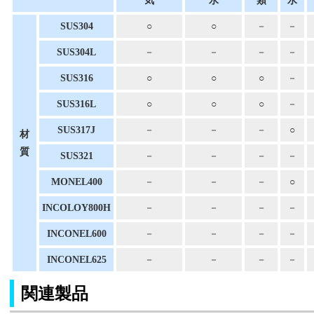
気
水
類
水
SUS304
○
○
－
－
SUS304L
－
－
－
－
SUS316
○
○
○
－
SUS316L
○
○
○
－
SUS317J
－
－
－
○
材
質
SUS321
－
－
－
－
MONEL400
－
－
－
○
INCOLOY800H
－
－
－
－
INCONEL600
－
－
－
－
INCONEL625
－
－
－
－
関連製品