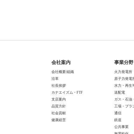
会社案内
事業分野
会社概要/組織
火力発電所
沿革
原子力発電
社長挨拶
水力・再生
カナエイズム・FTF
送配電
支店案内
ガス・石油
品質方針
工場・プラ
社会貢献
通信
健康経営
鉄道
公共事業
無電柱化