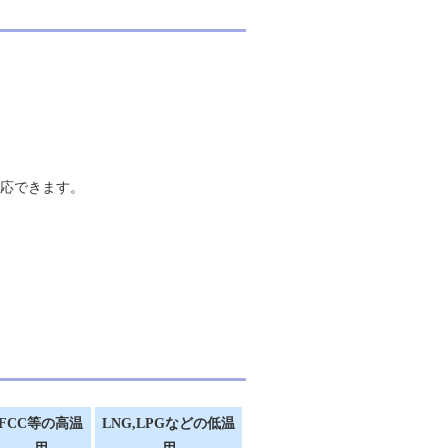
応できます。
FCC等の高温
LNG,LPGなどの低温